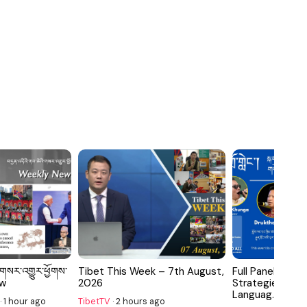
་གསར་འགྱུར་ཕྱོགས་
Tibet This Week – 7th August,
Full Panel 02: 
ew
2026
Strategies for 
Languag...
·
1 hour ago
TibetTV
·
2 hours ago