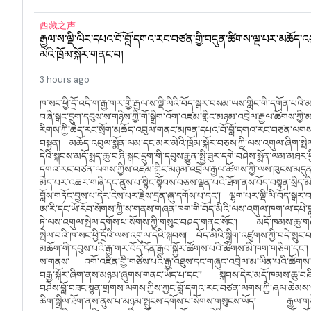
西藏之声
རྒྱལ་ས་ལྡི་ལིར་དཔའ་བོ་བློ་དགའ་རང་བཙན་གྱི་བདུན་ཚིགས་ལྔ་པར་མཆོད་
མེའི་ཁྲོམ་སྐོར་གནང་བ།
3 hours ago
ཁ་སང་ཕྱི་དྲོ་འདི་ག་རྒྱ་གར་གྱི་རྒྱལ་ས་ལྡི་ལིའི་བོད་སྒར་བསམ་ཡས་གླིང་གི་དགོན་པའ
བཞི་སྒང་དྲུག་དབུས་ས་གཉིས་ཀྱི་གོ་སྒྲིག་འོག་འཛམ་གླིང་མཉམ་འབྲེལ་རྒྱལ་ཚོགས་ཀྱི་མད
རིགས་ཀྱི་ཆེད་རང་སྲོག་མཆོད་འབུལ་གནང་མཁན་དཔའ་བོ་བློ་དགའ་རང་བཙན་ལགས་ཀ
བསྟུན། མཆོད་འབུལ་སྨོན་ལམ་དང་མར་མེའི་ཁྲོམ་སྐོར་བཅས་ཀྱི་ལས་འགུལ་ཞིག་
དེའི་སྐབས་མདོ་སྨད་ཆུ་བཞི་སྒང་དྲུག་གི་དབུས་རྒྱུན་སྤྱི་ཟུར་དགེ་བཤེས་སྨོན་ལམ་མ
དགའ་རང་བཙན་ལགས་ཀྱིས་འཛམ་གླིང་མཉམ་འབྲེལ་རྒྱལ་ཚོགས་ཀྱི་ལས་ཁུངས་མདུན་
མེད་པར་འཆར་གཞི་དང་ནུས་པ་སྙིང་སྟོབས་བཅས་ལྡན་པའི་ཐོག་ནས་བོད་བསྟན་སྲིད་མི་ར
བློས་གཏོང་བྱས་པ་དེར་ངེས་པར་རྗེས་དྲན་ཞུ་དགོས་པ་དང་། ལྷག་པར་ལྡི་ལི་བོད་སྒར
ཨ་རི་དང་ཡོ་རོབ་སོགས་ཀྱི་ས་གནས་གཞན་ཁག་གི་བོད་མིའི་ལས་འགུལ་ཁག་ལ་དཔེ་བ
ཏེ་ལས་འགུལ་སྤེལ་དགོས་པ་སོགས་ཀྱི་གསུང་བཤད་གནང་སོང་། མདོ་ཁམས་ཆུ་གཞི་ས
སྤེལ་བའི་ཁ་སང་ཕྱི་དྲོའི་ལས་འགུལ་དེའི་སྐབས། བོད་མིའི་སྒྲིག་འཛུགས་ཀྱི་བདེ་སྲུང་བཀ
མཆོག་གི་དབུས་པའི་རྒྱ་གར་བོད་དོན་རྒྱབ་སྐྱོར་ཚོགས་པའི་ཚོགས་མི་ཁག་གཅིག་དང་
ས་གནས་ འགོ་འཛིན་གྱི་གཙོས་པའི་རྒྱ་འཐུས་དང་གཞུང་འབྲེལ་མ་ཡིན་པའི་ཚོགས་
བརྒྱ་སྐོར་ཞིག་ནས་མཉམ་ཞུགས་གནང་ཡོད་པ་དང་། སྐབས་དེར་མདོ་ཁམས་ཆུ་བཞི་ས
བཤེས་བློ་བཟང་སྙན་གྲགས་ལགས་ཀྱིས་ཀྱང་བློ་དགའ་རང་བཙན་ལགས་ཀྱི་ཞལ་ཆེམས་ལྟ
ཆིག་སྒྲིལ་ཐོག་ནས་ནུས་པ་མཉམ་སྤུངས་དགོས་པ་སོགས་གསུངས་ཡོད། རྒྱལ་གཅ