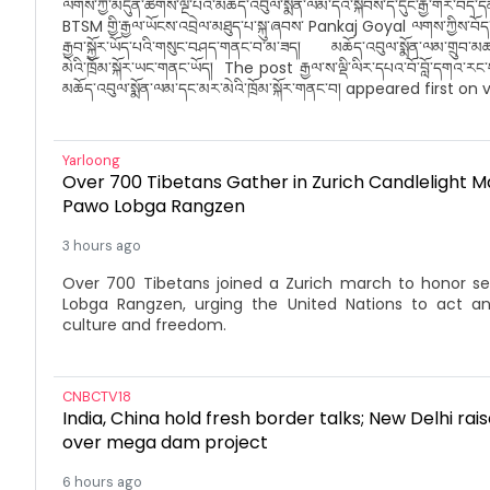
ལགས་ཀྱི་མདུན་ཚིགས་ལྔ་པའི་མཆོད་འབུལ་སྨོན་ལམ་དེའི་སྐབས་ད་དུང་རྒྱ་གར་བོད་དོན་
BTSM གྱི་རྒྱལ་ཡོངས་འབྲེལ་མཐུད་པ་སྐུ་ཞབས་ Pankaj Goyal ལགས་ཀྱིས་བོད་མ
རྒྱབ་སྐྱོར་ཡོད་པའི་གསུང་བཤད་གནང་བ་མ་ཟད། མཆོད་འབུལ་སྨོན་ལམ་གྲུབ་
མེའི་ཁྲོམ་སྐོར་ཡང་གནང་ཡོད། The post རྒྱལ་ས་ལྡི་ལིར་དཔའ་བོ་བློ་དགའ་རང་
མཆོད་འབུལ་སྨོན་ལམ་དང་མར་མེའི་ཁྲོམ་སྐོར་གནང་བ། appeared first on 
Yarloong
Over 700 Tibetans Gather in Zurich Candlelight 
Pawo Lobga Rangzen
3 hours ago
Over 700 Tibetans joined a Zurich march to honor s
Lobga Rangzen, urging the United Nations to act a
culture and freedom.
CNBCTV18
India, China hold fresh border talks; New Delhi ra
over mega dam project
6 hours ago