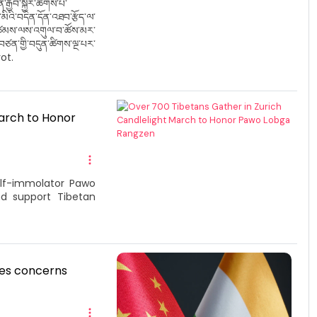
རྒྱབ་སྐྱོར་ཚོགས་པ་
ིའི་བདེན་དོན་འཐབ་རྩོད་ལ་
མཚམས་ལས་འགུལ་བ་ཚོས་མར་
བཙན་གྱི་བདུན་ཚིགས་ལྔ་པར་
vot.
March to Honor
elf-immolator Pawo
nd support Tibetan
ises concerns