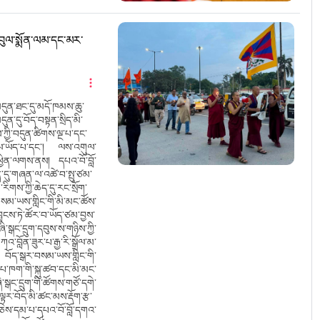
འབུལ་སྨོན་ལམ་དང་མར་
ི་མདུན་ཐང་དུ་མདོ་ཁམས་ཆུ་
ུན་དུ་བོད་བསྟན་སྲིད་མི་
ྱི་བདུན་ཚིགས་ལྔ་པ་དང་
སྤེལ་ཡོད་པ་དང་། ལས་འགུལ་
ཐར་ཕྱིན་ལགས་ནས། དཔའ་བོ་བློ་
དུ་གཞན་ལ་འཚེ་བ་སྤུ་ཙམ་
ིགས་ཀྱི་ཆེད་དུ་རང་སྲོག་
་བསམ་ཡས་གླིང་གི་མི་མང་ཚོས་
ླངས་ཏེ་ཚོར་བ་ཡོད་ཙམ་བྱས་
ྒང་དྲུག་དབུས་ས་གཉིས་ཀྱི་
འ་བློན་ཟུར་པ་རྒྱ་རི་སྒྲོལ་མ་
། བོད་སྒར་བསམ་ཡས་གླིང་གི་
པ་ཁག་གི་སྐུ་ཚབ་དང་མི་མང་
ྒང་དྲུག་གི་ཚོགས་གཙོ་དགེ་
ར་བོད་མི་ཚང་མས་རྡོག་རྩ་
ེས་དམ་པ་དཔའ་བོ་བློ་དགའ་