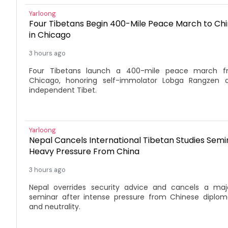
Yarloong
Four Tibetans Begin 400-Mile Peace March to Ch
in Chicago
3 hours ago
Four Tibetans launch a 400-mile peace march f
Chicago, honoring self-immolator Lobga Rangzen a
independent Tibet.
Yarloong
Nepal Cancels International Tibetan Studies Semi
Heavy Pressure From China
3 hours ago
Nepal overrides security advice and cancels a maj
seminar after intense pressure from Chinese diplomat
and neutrality.