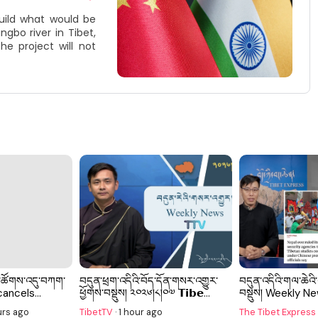
build what would be
gbo river in Tibet,
e project will not
པའི་ཚོགས་འདུ་བཀག་
བདུན་ཕྲག་འདིའི་བོད་དོན་གསར་འགྱུར་
བདུན་འདིའི་གལ་ཆེའི
ancels...
ཕྱོགས་བསྡུས། ༢༠༢༦།༨།༠༧ 𝗧𝗶𝗯𝗲...
བསྡུས། Weekly N
urs ago
TibetTV
·
1 hour ago
The Tibet Express