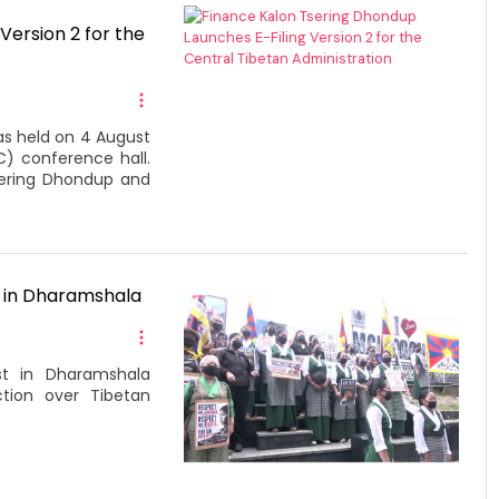
Version 2 for the
as held on 4 August
) conference hall.
sering Dhondup and
t in Dharamshala
st in Dharamshala
tion over Tibetan