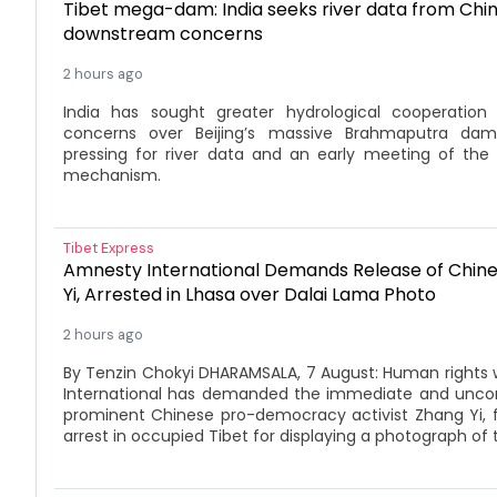
Tibet mega-dam: India seeks river data from Chi
downstream concerns
2 hours ago
India has sought greater hydrological cooperatio
concerns over Beijing’s massive Brahmaputra dam 
pressing for river data and an early meeting of the 
mechanism.
Tibet Express
Amnesty International Demands Release of Chine
Yi, Arrested in Lhasa over Dalai Lama Photo
2 hours ago
By Tenzin Chokyi DHARAMSALA, 7 August: Human right
International has demanded the immediate and uncond
prominent Chinese pro-democracy activist Zhang Yi, f
arrest in occupied Tibet for displaying a photograph of th