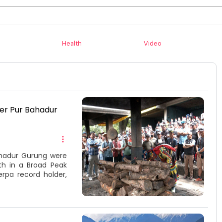
Health
Video
ber Pur Bahadur
ahadur Gurung were
th in a Broad Peak
rpa record holder,