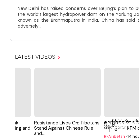
New Delhi has raised concerns over Beijing’s plan to 
the world’s largest hydropower dam on the Yarlung Zan
known as the Brahmaputra in India. China has said th
adversely...
LATEST VIDEOS
Gangdruk
Resistance Lives On: Tibetans
རྒྱལ་སྤྱིའི་བོད་རིག་
er offering and
Stand Against Chinese Rule
འགོག་བྱས་པ། KTM c
and...
RFATibetan
·
14 ho