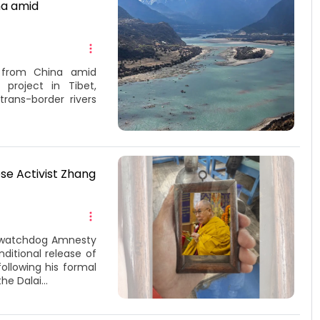
na amid
n from China amid
project in Tibet,
trans-border rivers
se Activist Zhang
s watchdog Amnesty
itional release of
ollowing his formal
e Dalai...