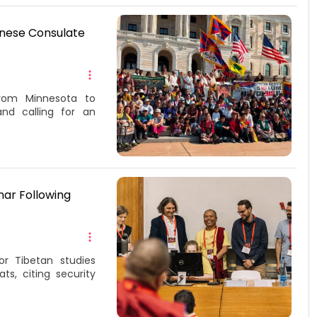
inese Consulate
rom Minnesota to
nd calling for an
nar Following
or Tibetan studies
s, citing security