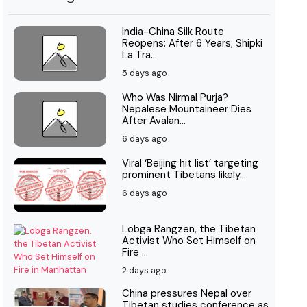
India-China Silk Route
Reopens: After 6 Years; Shipki
La Tra...
5 days ago
Who Was Nirmal Purja?
Nepalese Mountaineer Dies
After Avalan...
6 days ago
Viral ‘Beijing hit list’ targeting
prominent Tibetans likely...
6 days ago
Lobga Rangzen, the Tibetan
Activist Who Set Himself on
Fire ...
2 days ago
China pressures Nepal over
Tibetan studies conference as